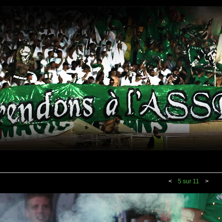
<
5 sur 11
>