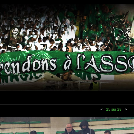
<
25 sur 28
>