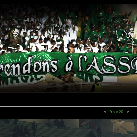
<
9 sur 20
>