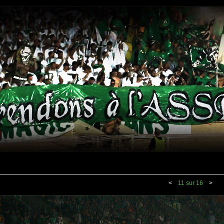
<
11 sur 16
>