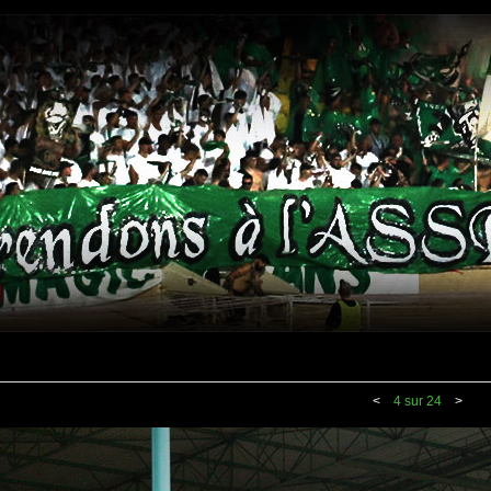
<
4 sur 24
>