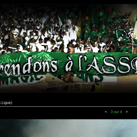
a Ligue)
<
3 sur 4
>