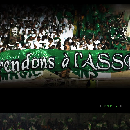
<
3 sur 16
>