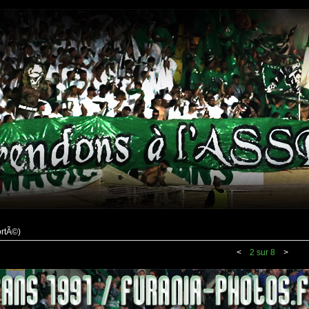
ortÃ©)
<
2 sur 8
>