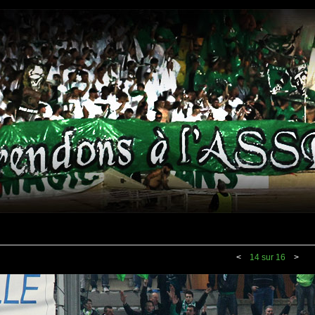
<
14 sur 16
>