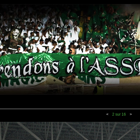
<
2 sur 16
>