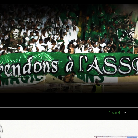
1 sur 4
>