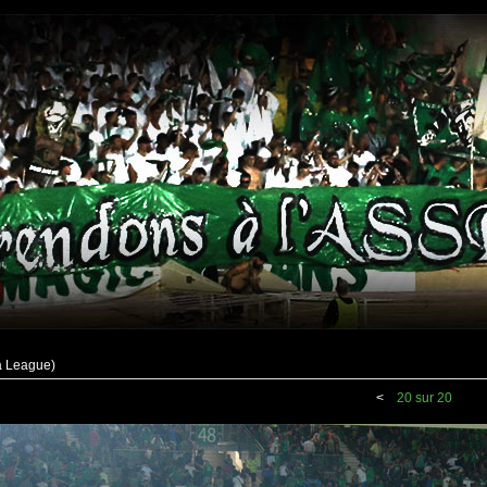
a League)
<
20 sur 20