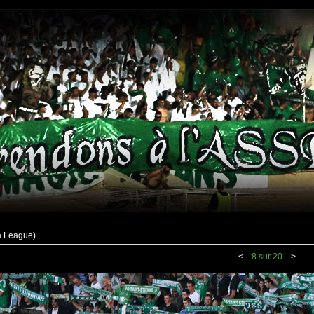
a League)
<
8 sur 20
>