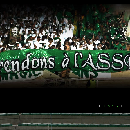
<
11 sur 16
>