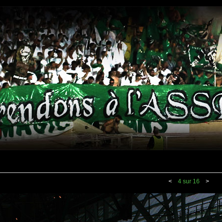
<
4 sur 16
>