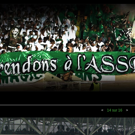
<
14 sur 16
>