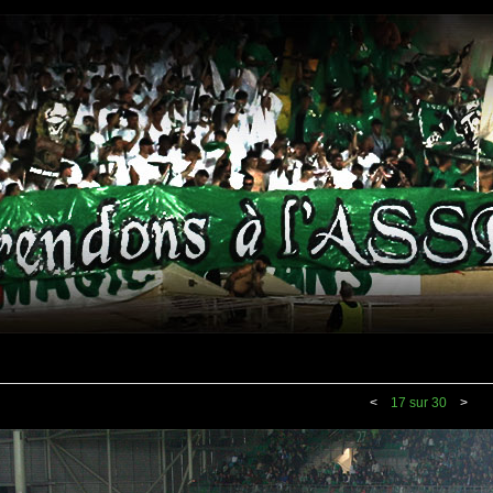
<
17 sur 30
>