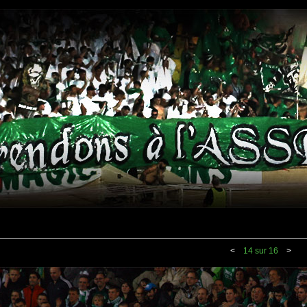
<
14 sur 16
>