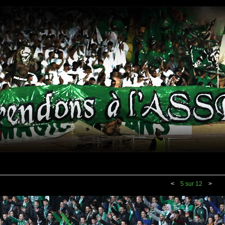
<
5 sur 12
>