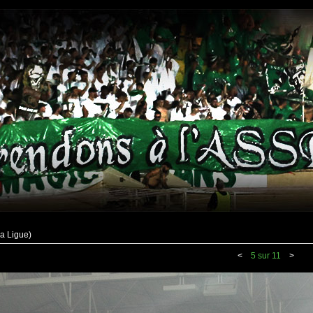
a Ligue)
<
5 sur 11
>