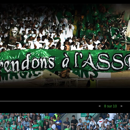
<
8 sur 10
>