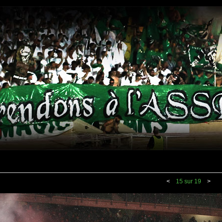
<
15 sur 19
>