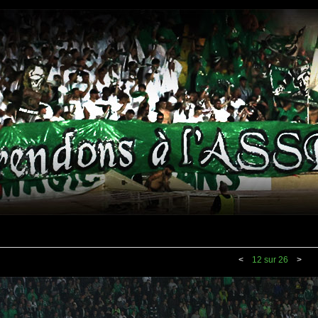
<
12 sur 26
>