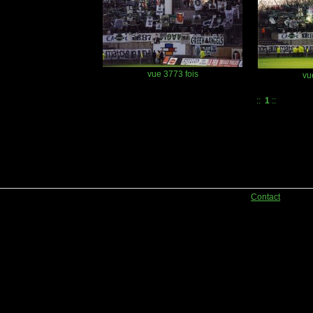
vue 3773 fois
vu
::
1
::
Contact