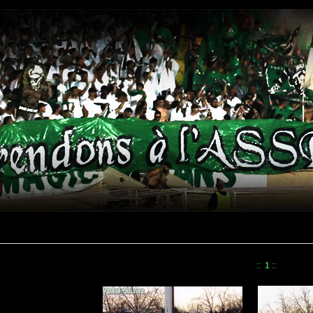
::
1
::