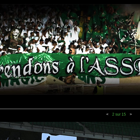
<
2 sur 15
>