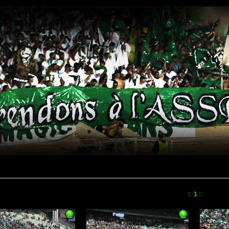
::
1
::