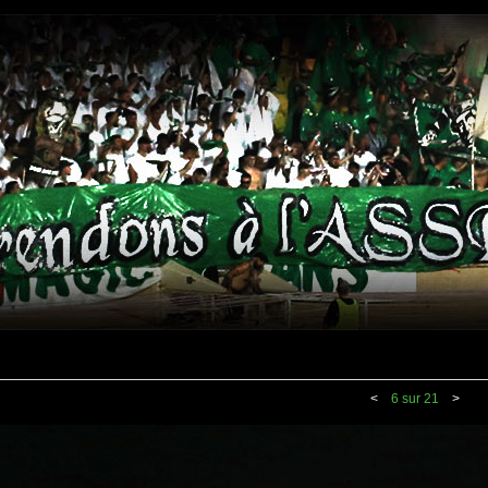
<
6 sur 21
>