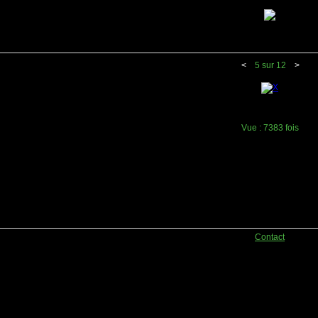
<
5 sur 12
>
Vue :
7383 fois
Contact