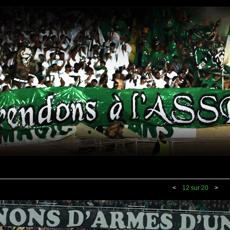
<
12 sur 20
>