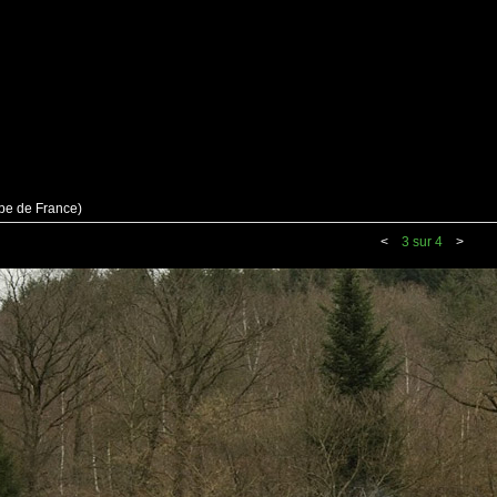
pe de France)
<
3 sur 4
>