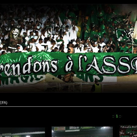
UEFA)
::
1
::