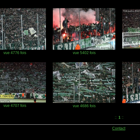
vue 4776 fois
vue 5402 fois
vue 4707 fois
vue 4686 fois
::
1
::
Contact