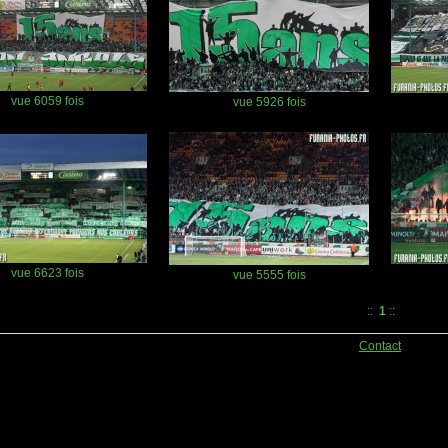
vue 6059 fois
vue 5926 fois
vue 6623 fois
vue 5555 fois
::
1
::
Contact