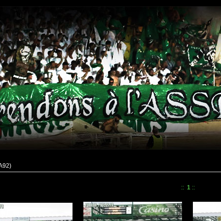
A92)
::
1
::