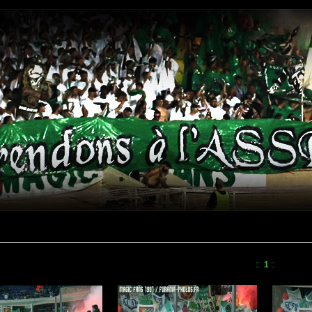
::
1
::