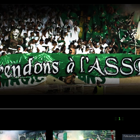
::
1
::