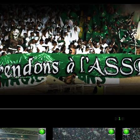
::
1
::