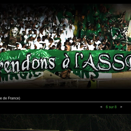
pe de France)
<
6 sur 8
>